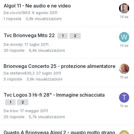
Algol 11 - Ne audio e ne video
Da ciccio1963:
9 agosto 2011
1
risposta
3,9k
visualizzazioni
Tvc Brionvega Mito 22
1
2
Da woody:
17 luglio 2011
30
risposte
9,4k
visualizzazioni
Brionvega Concerto 25 - protezione alimentatore
Da stefano830_1:
27 luglio 2011
5
risposte
3,6k
visualizzazioni
Tvc Logos 3 Hi-fi 28" - Immagine schiacciata
1
2
Da triox:
17 maggio 2011
25
risposte
5,7k
visualizzazioni
Guasto A Brionvega Algol 2 - guasto molto strano