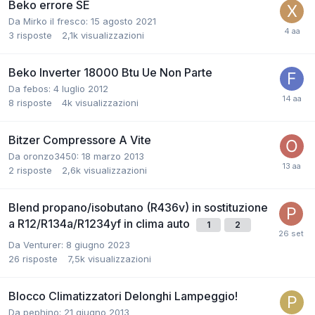
Beko errore SE
Da Mirko il fresco:
15 agosto 2021
3
risposte
2,1k
visualizzazioni
Beko Inverter 18000 Btu Ue Non Parte
Da febos:
4 luglio 2012
8
risposte
4k
visualizzazioni
Bitzer Compressore A Vite
Da oronzo3450:
18 marzo 2013
2
risposte
2,6k
visualizzazioni
Blend propano/isobutano (R436v) in sostituzione
a R12/R134a/R1234yf in clima auto
1
2
Da Venturer:
8 giugno 2023
26
risposte
7,5k
visualizzazioni
Blocco Climatizzatori Delonghi Lampeggio!
Da pephino:
21 giugno 2013