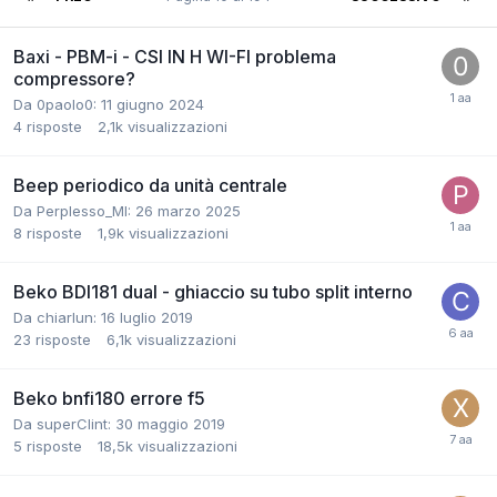
Baxi - PBM-i - CSI IN H WI-FI problema
compressore?
Da 0paolo0:
11 giugno 2024
4
risposte
2,1k
visualizzazioni
Beep periodico da unità centrale
Da Perplesso_MI:
26 marzo 2025
8
risposte
1,9k
visualizzazioni
Beko BDI181 dual - ghiaccio su tubo split interno
Da chiarlun:
16 luglio 2019
23
risposte
6,1k
visualizzazioni
Beko bnfi180 errore f5
Da superClint:
30 maggio 2019
5
risposte
18,5k
visualizzazioni