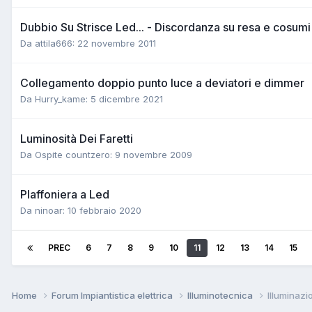
Dubbio Su Strisce Led... - Discordanza su resa e cosumi
Da attila666:
22 novembre 2011
Collegamento doppio punto luce a deviatori e dimmer
Da Hurry_kame:
5 dicembre 2021
Luminosità Dei Faretti
Da Ospite countzero:
9 novembre 2009
Plaffoniera a Led
Da ninoar:
10 febbraio 2020
PREC
6
7
8
9
10
11
12
13
14
15
Home
Forum Impiantistica elettrica
Illuminotecnica
Illuminazi