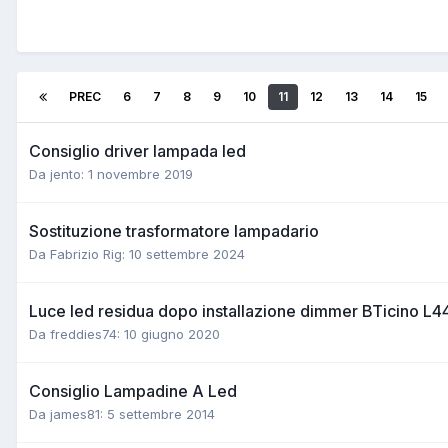
PREC
6
7
8
9
10
11
12
13
14
15
Consiglio driver lampada led
Da jento:
1 novembre 2019
Sostituzione trasformatore lampadario
Da Fabrizio Rig:
10 settembre 2024
Luce led residua dopo installazione dimmer BTicino L
Da freddies74:
10 giugno 2020
Consiglio Lampadine A Led
Da james81:
5 settembre 2014