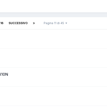
16
SUCCESSIVO
Pagina 11 di 45
4410N