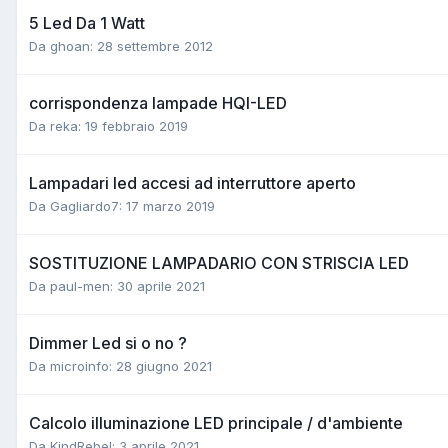
5 Led Da 1 Watt
Da ghoan:
28 settembre 2012
corrispondenza lampade HQI-LED
Da reka:
19 febbraio 2019
Lampadari led accesi ad interruttore aperto
Da Gagliardo7:
17 marzo 2019
SOSTITUZIONE LAMPADARIO CON STRISCIA LED
Da paul-men:
30 aprile 2021
Dimmer Led si o no ?
Da microinfo:
28 giugno 2021
Calcolo illuminazione LED principale / d'ambiente
Da KindRebel:
3 aprile 2021