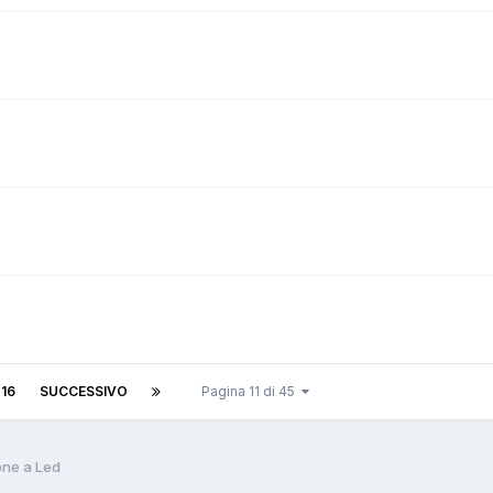
16
SUCCESSIVO
Pagina 11 di 45
one a Led