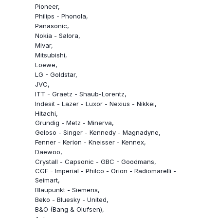
Pioneer
Philips - Phonola
Panasonic
Nokia - Salora
Mivar
Mitsubishi
Loewe
LG - Goldstar
JVC
ITT - Graetz - Shaub-Lorentz
Indesit - Lazer - Luxor - Nexius - Nikkei
Hitachi
Grundig - Metz - Minerva
Geloso - Singer - Kennedy - Magnadyne
Fenner - Kerion - Kneisser - Kennex
Daewoo
Crystall - Capsonic - GBC - Goodmans
CGE - Imperial - Philco - Orion - Radiomarelli -
Seimart
Blaupunkt - Siemens
Beko - Bluesky - United
B&O (Bang & Olufsen)