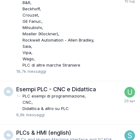
B&R
Beckhoff
Crouzet
GE Fanuc
Mitsubishi
Moeller (Klockner)
Rockwell Automation - Allen Bradley
Saia
Vipa
Wago
PLC di altre marche Straniere
19,7k
messaggi
Esempi PLC - CNC e Didattica
PLC esempi di programmazione
CNC
Didattica & altro su PLC
6,9k
messaggi
PLCs & HMI (english)
PLCs and Human-Machine Interface and SCADA